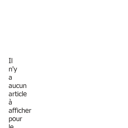
Il
n'y
a
aucun
article
à
afficher
pour
le